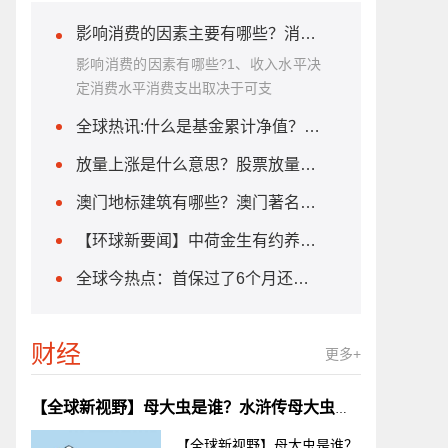
影响消费的因素主要有哪些？消费类型有哪几种？
影响消费的因素有哪些?1、收入水平决
定消费水平消费支出取决于可支
全球热讯:什么是基金累计净值？基金累计净值和单位净值的区别？
放量上涨是什么意思？股票放量上涨意味着什么？
澳门地标建筑有哪些？澳门著名的地标介绍|每日聚焦
【环球新要闻】中荷金生有约养老年金保险能保什么？中荷人寿金生有约养老年金险有哪些优势？
全球今热点：首保过了6个月还免费吗？首保最多可以推迟多久？
财经
更多+
【全球新视野】母大虫是谁？水浒传母大虫主要事迹概括是什么？
【全球新视野】母大虫是谁？