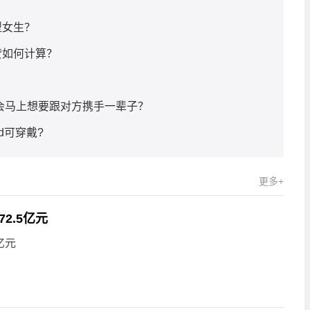
型女生？
贷如何计算？
会马上想要跟对方携手一辈子？
ed可穿戴?
更多+
2.5亿元
亿元