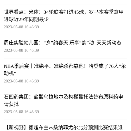
世界看点：米体：34轮联赛打进45球，罗马本赛季意甲
进球近29年同期最少
2023-05-08 16:46:39
周庄实验幼儿园：“乡”约春天 乐享“韵”动_天天新动态
2023-05-08 16:46:39
NBA季后赛｜准绝平、准绝杀都靠他！哈登成了76人“永
动机”
2023-05-08 16:46:39
石四药集团：盐酸乌拉地尔及枸橼酸托法替布原料药申
请获批
2023-05-08 16:46:39
【新视野】挪超布兰vs桑纳菲尤尔比分预测比赛结果谁