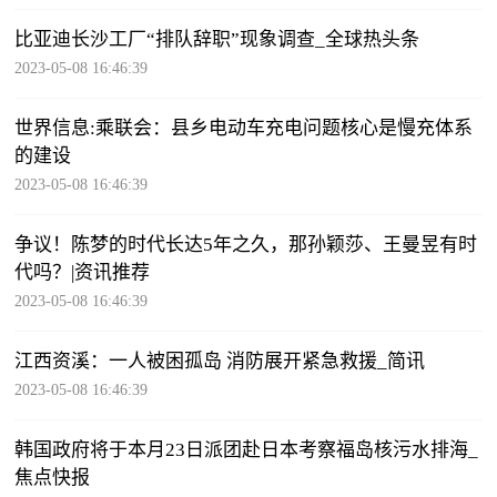
比亚迪长沙工厂“排队辞职”现象调查_全球热头条
2023-05-08 16:46:39
世界信息:乘联会：县乡电动车充电问题核心是慢充体系
的建设
2023-05-08 16:46:39
争议！陈梦的时代长达5年之久，那孙颖莎、王曼昱有时
代吗？|资讯推荐
2023-05-08 16:46:39
江西资溪：一人被困孤岛 消防展开紧急救援_简讯
2023-05-08 16:46:39
韩国政府将于本月23日派团赴日本考察福岛核污水排海_
焦点快报