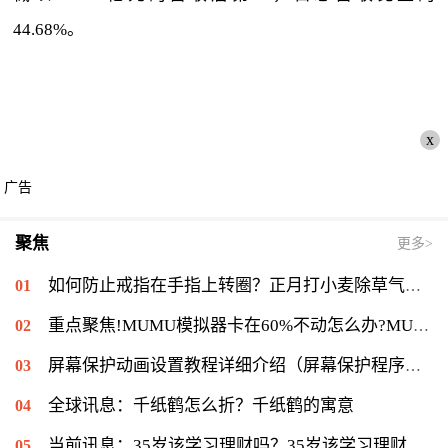
44.68%。
x
广告
聚焦
更多>
如何防止戒指在手指上转圈？正月打小麦除草气温多少能打？ 全球短讯
重点聚焦!MUMU模拟器卡在60%不动怎么办?MUMU模拟器卡在60%的解决流程
屏幕保护动画设置教程详细介绍（屏幕保护程序等待时间怎么设置）|当前速读
全球讯息：千纸鹤怎么折？千纸鹤的寓意
当前讯息：35岁该学习理财吗？35岁该学习理财会不会太迟？