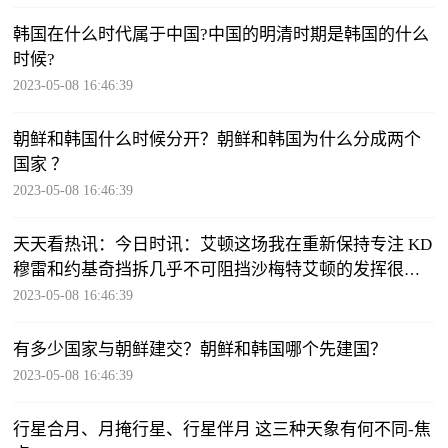
韩国在什么时代属于中国?中国的明清时期是韩国的什么
时候?
2023-05-08 16:46:39
朝鲜和韩国什么时候分开？朝鲜和韩国为什么分成两个
国家 ？
2023-05-08 16:46:39
天天看热讯：今日时讯：艾顿这场我在重新保持专注 KD
穆雷和约基奇挡拆几乎不可阻挡沙梅特艾顿的发挥很关
键
2023-05-08 16:46:39
有多少国家与朝鲜建交？朝鲜和韩国哪个先建国？
2023-05-08 16:46:39
行星合月、月掩行星、行星伴月 这三种天象有何不同-焦