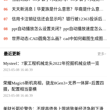
天天新消息丨华夏族是什么意思？华裔是什么意思：华侨在侨居国生下的子女
信用卡注销征信还会显示吗？银行被12363投诉后果是什么？|环球通讯
ppt自动播放怎么设置关闭？ppt自动播放速度怎么调慢？ 世界报资讯
世界动态:CAD圆角怎么画？cad中如何截图生成图片？
最近更新
更多>
Mysteel：7家工程机械龙头2022年挖掘机械业绩一览
2023-05-08 16:46:39
荣耀Magic6新机亮相，骁龙8Gen3+无界一体屏+后置四
摄，配置相当豪横
2023-05-08 16:46:39
美财长耶伦警告：不提高债务上限将致美经济急剧下滑