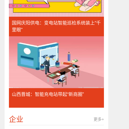
国网庆阳供电：变电站智能巡检系统装上“千
里眼”
山西晋城：智能充电站带起“新商圈”
企业
更多+