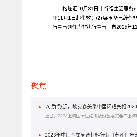
格隆汇10月31日丨祈福生活服务(03
年11月1日起生效；(2) 梁玉华已辞任
行董事调任为非执行董事，自2025年1
关键词：
财
聚焦
以“质”致远，埃克森美孚中国闪耀亮相20
近日，2024上海国际压缩机及设备展览会在上海新
2023年中国金属复合材料行业（苏州）年会