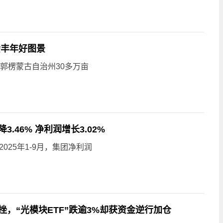
绘丰年好图景
郭楞蒙古自治州30多万亩
46% 净利润增长3.02%
025年1-9月，集团净利润
，“光模块ETF”跌逾3%却获资金逆行加仓