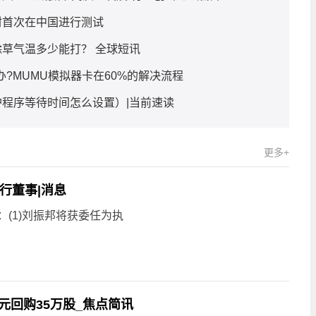
材首次在中国进行测试
草气温多少能打？ 全球短讯
办?MUMU模拟器卡在60%的解决流程
程序等待时间怎么设置）|当前速读
更多+
执行董事|消息
布：(1)刘振邦将获委任为执
万港元回购35万股_焦点简讯