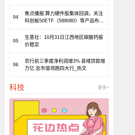
金逆行加仓
焦点播报:算力硬件股集体回调，关注
科创板50ETF（588080）等产品布局
机会
生意社：10月31日江西地区碳酸钙报
价稳定
农行前三季度净利润增3% 县域贷款增
万亿 总市值领跑四大行_热文
科技
更多+