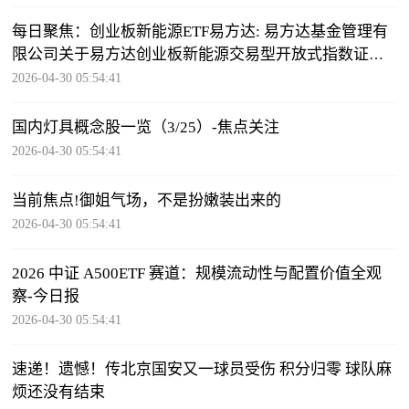
每日聚焦：创业板新能源ETF易方达: 易方达基金管理有
限公司关于易方达创业板新能源交易型开放式指数证券
投资基金流动性服务商的公告
2026-04-30 05:54:41
国内灯具概念股一览（3/25）-焦点关注
2026-04-30 05:54:41
当前焦点!御姐气场，不是扮嫩装出来的
2026-04-30 05:54:41
2026 中证 A500ETF 赛道：规模流动性与配置价值全观
察-今日报
2026-04-30 05:54:41
速递！遗憾！传北京国安又一球员受伤 积分归零 球队麻
烦还没有结束