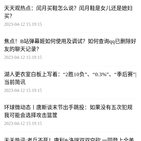
天天观热点：闰月买鞋怎么说？闰月鞋是女儿还是媳妇
买？
2023-04-12 15:19:15
焦点！B站弹幕姬如何使用及调试？如何查询qq已删除好
友的聊天记录？
2023-04-12 15:19:15
湖人更衣室白板上写着：“2胜10负”、“0.3%”、“季后赛”|
当前简讯
2023-04-12 15:19:15
环球微动态丨唐斯谈末节出手跳投：如果没有五次犯规
我可能会选择攻击篮筐
2023-04-12 15:19:15
天天热讯:老兵不死！康利&洛瑞双双空砍 一同登上全美