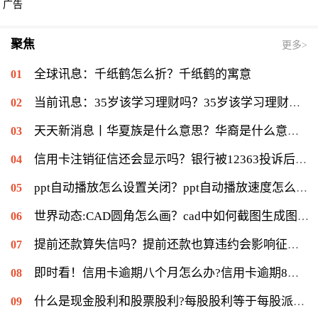
广告
聚焦
更多>
全球讯息：千纸鹤怎么折？千纸鹤的寓意
当前讯息：35岁该学习理财吗？35岁该学习理财会不会太迟？
天天新消息丨华夏族是什么意思？华裔是什么意思：华侨在侨居国生下的子女
信用卡注销征信还会显示吗？银行被12363投诉后果是什么？|环球通讯
ppt自动播放怎么设置关闭？ppt自动播放速度怎么调慢？ 世界报资讯
世界动态:CAD圆角怎么画？cad中如何截图生成图片？
提前还款算失信吗？提前还款也算违约会影响征信？
即时看！信用卡逾期八个月怎么办?信用卡逾期8个月可以减免利息吗?
什么是现金股利和股票股利?每股股利等于每股派息吗? 当前快看