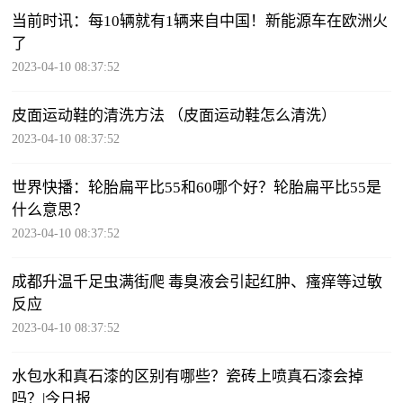
当前时讯：每10辆就有1辆来自中国！新能源车在欧洲火
了
2023-04-10 08:37:52
皮面运动鞋的清洗方法 （皮面运动鞋怎么清洗）
2023-04-10 08:37:52
世界快播：轮胎扁平比55和60哪个好？轮胎扁平比55是
什么意思？
2023-04-10 08:37:52
成都升温千足虫满街爬 毒臭液会引起红肿、瘙痒等过敏
反应
2023-04-10 08:37:52
水包水和真石漆的区别有哪些？瓷砖上喷真石漆会掉
吗？|今日报