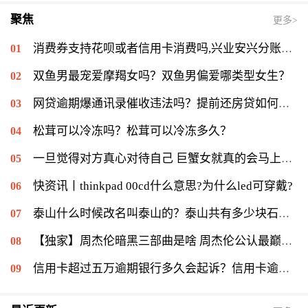
聚焦
更多>
消费券支持花呗或者信用卡消费吗,兴业安兴分账单分期会占用信用卡额度吗|世界最资讯
双鱼男最宠爱摩羯女吗？双鱼男偏爱哪类型女生？
网贷逾期爆通讯录催收违法吗？提前还房贷如何计算？
松茸可以冷冻吗？松茸可以冷冻多久？
一旦觉得对方真心对待自己 巨蟹女就真的会马上想要跟对方携手一辈子？
快资讯丨thinkpad 00cd什么意思?为什么led可穿戴?
泰山什么时候改名叫泰山的？泰山共有多少块石刻？-全球新动态
【独家】周杰伦暗黑三部曲是啥 周杰伦公认最巅峰的歌是哪首？
信用卡超过五万逾期银行多久会起诉？信用卡逾期一个月会怎么样？-今日热搜